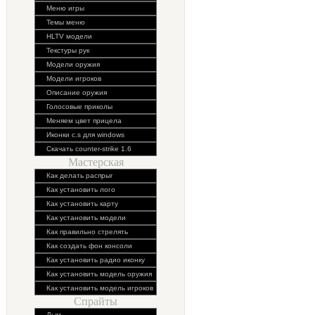
Меню игры
Темы меню
HLTV модели
Текстуры рук
Модели оружия
Модели игроков
Описание оружия
Голосовые приколы
Меняем цвет прицела
Иконки c.s для windows
Скачать counter-strike 1.6
Мастерская
Как делать распрыг
Как установить лого
Как установить карту
Как установить модели
Как правильно стрелять
Как создать фон консоли
Как установить радио иконку
Как установить модель оружия
Как установить модель игроков
Спрайты
Дым