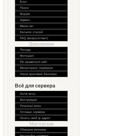
Блог
Поиск
Форум
Админ
Мини-чат
Каталог статей
FAQ (вопрос/ответ)
Дополнение
Погода
Фотошоп
Не нравиться сайт
Мониторинг серверов
Наши красивые баннеры
Всё для сервера
Анти-читы
Инструкция
Плагины amxx
Готовые сервера
Узнать свой ip адрес
Мастерская
Убираем рекламу
Настройка сервера