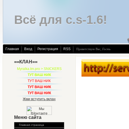
Всё для c.s-1.6!
Главная
Вход
Регистрация
RSS
Приветствую Вас
,
Гость
==КЛАН==
Myralka.tm.pro > SNICKERS
ТУТ ВАШ НИК
ТУТ ВАШ НИК
ТУТ ВАШ НИК
ТУТ ВАШ НИК
Жми вступить вклан
Меню сайта
Главная страница