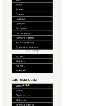
Кровь
Значки
Взрывы
Радары
Прицелы
Выстрелы
Иконки радио
Мигание бомбы
Болевые иконки
Пулевые отверстия
CS ART
музыка
Шрифты
Курсоры
Аватарки
система ucoz
Шапки
Кнопки
Скрипты
Шаблоны
Таблица цветов