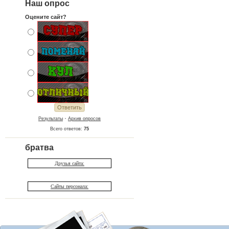
Наш опрос
Оцените сайт?
·
Результаты
Архив опросов
Всего ответов:
75
братва
Друзья сайта:
Сайты персонала: