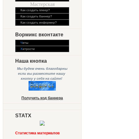
Мастерская
Как создать плеер?
Как создать баннер?
Как создать информер?
Вормикс вконтакте
Ч
иты
Х
итрости
Наша кнопка
Мы будем очень благодарны
если вы разместите нашу
кнопку у себя на сайте!
Получить код баннера
STATX
Статистика материалов