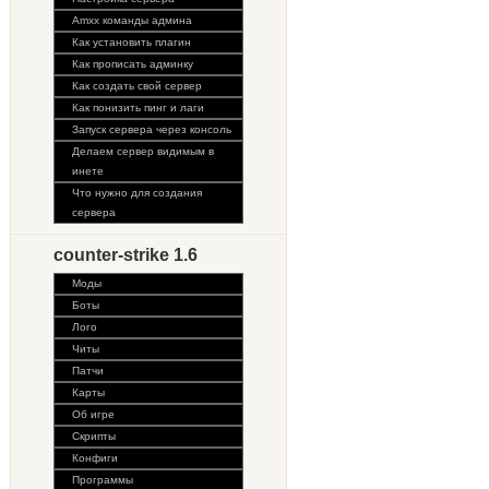
Amxx команды админа
Как установить плагин
Как прописать админку
Как создать свой сервер
Как понизить пинг и лаги
Запуск сервера через консоль
Делаем сервер видимым в
инете
Что нужно для создания
сервера
counter-strike 1.6
Моды
Боты
Лого
Читы
Патчи
Карты
Об игре
Скрипты
Конфиги
Программы