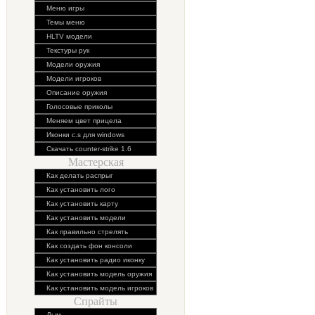
Меню игры
Темы меню
HLTV модели
Текстуры рук
Модели оружия
Модели игроков
Описание оружия
Голосовые приколы
Меняем цвет прицела
Иконки c.s для windows
Скачать counter-strike 1.6
Мастерская
Как делать распрыг
Как установить лого
Как установить карту
Как установить модели
Как правильно стрелять
Как создать фон консоли
Как установить радио иконку
Как установить модель оружия
Как установить модель игроков
Спрайты
Дым