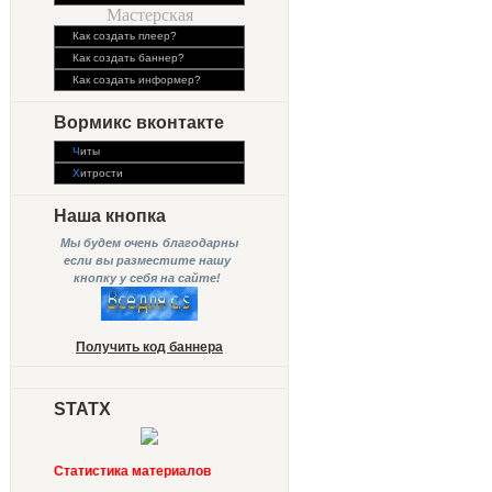
Мастерская
Как создать плеер?
Как создать баннер?
Как создать информер?
Вормикс вконтакте
Ч
иты
Х
итрости
Наша кнопка
Мы будем очень благодарны
если вы разместите нашу
кнопку у себя на сайте!
Получить код баннера
STATX
Статистика материалов