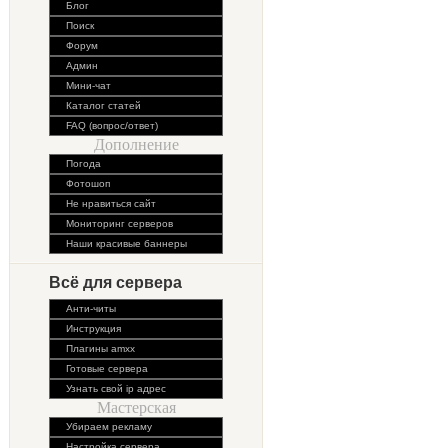
Блог
Поиск
Форум
Админ
Мини-чат
Каталог статей
FAQ (вопрос/ответ)
Дополнение
Погода
Фотошоп
Не нравиться сайт
Мониторинг серверов
Наши красивые баннеры
Всё для сервера
Анти-читы
Инструкция
Плагины amxx
Готовые сервера
Узнать свой ip адрес
Мастерская
Убираем рекламу
Настройка сервера