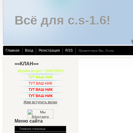
Всё для c.s-1.6!
Главная
Вход
Регистрация
RSS
Приветствую Вас
,
Гость
==КЛАН==
Myralka.tm.pro > SNICKERS
ТУТ ВАШ НИК
ТУТ ВАШ НИК
ТУТ ВАШ НИК
ТУТ ВАШ НИК
Жми вступить вклан
Меню сайта
Главная страница