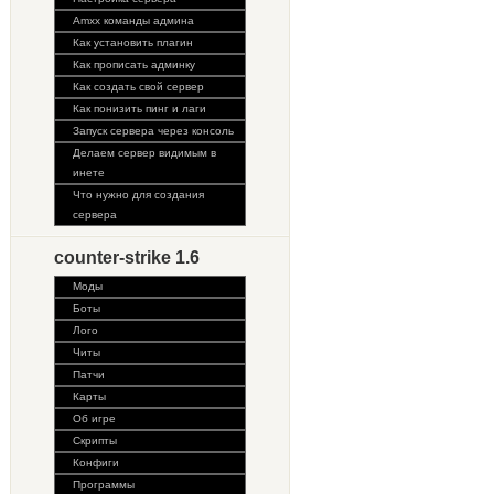
Amxx команды админа
Как установить плагин
Как прописать админку
Как создать свой сервер
Как понизить пинг и лаги
Запуск сервера через консоль
Делаем сервер видимым в
инете
Что нужно для создания
сервера
counter-strike 1.6
Моды
Боты
Лого
Читы
Патчи
Карты
Об игре
Скрипты
Конфиги
Программы