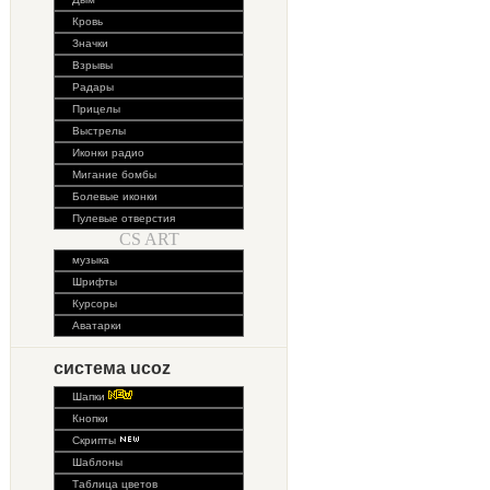
Кровь
Значки
Взрывы
Радары
Прицелы
Выстрелы
Иконки радио
Мигание бомбы
Болевые иконки
Пулевые отверстия
CS ART
музыка
Шрифты
Курсоры
Аватарки
система ucoz
Шапки
Кнопки
Скрипты
Шаблоны
Таблица цветов