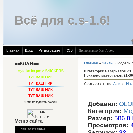
Всё для c.s-1.6!
Главная
Вход
Регистрация
RSS
Приветствую Вас
,
Гость
==КЛАН==
Главная
»
Файлы
» Модели 
Myralka.tm.pro > SNICKERS
В категории материалов
:
41
Показано материалов
:
21-30
ТУТ ВАШ НИК
ТУТ ВАШ НИК
Сортировать по
:
Дате
·
Наз
ТУТ ВАШ НИК
AK-47 - Ретекст
ТУТ ВАШ НИК
Жми вступить вклан
Добавил:
OLO
Категория:
Мо
Размер:
586.8
Меню сайта
Просмотров:
Главная страница
Загрузок:
32