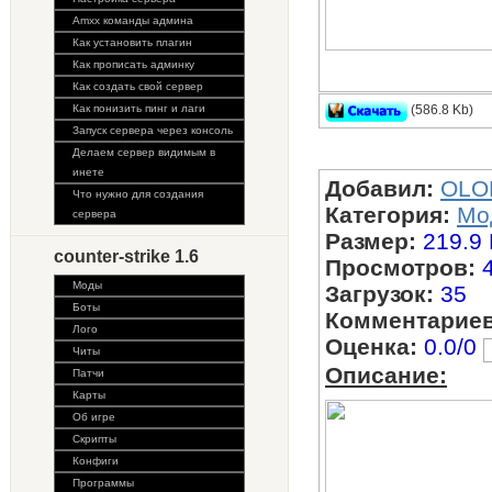
Amxx команды админа
Как установить плагин
Как прописать админку
Как создать свой сервер
Как понизить пинг и лаги
(586.8 Kb)
Запуск сервера через консоль
модель ножа - М
Делаем сервер видимым в
инете
Добавил:
OLO
Что нужно для создания
Категория:
Мо
сервера
Размер:
219.9
counter-strike 1.6
Просмотров:
Моды
Загрузок:
35
Боты
Комментариев
Лого
Оценка:
0.0/0
Читы
Описание:
Патчи
Карты
Об игре
Скрипты
Конфиги
Программы