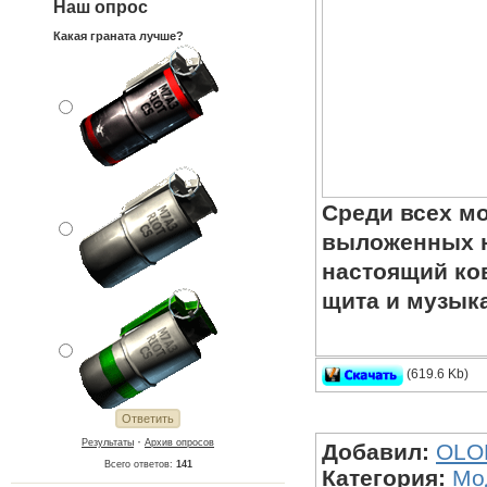
Наш опрос
Какая граната лучше?
Среди всех мо
выложенных н
настоящий ков
щита и музык
(619.6 Kb)
M249 - XM-214 М
·
Результаты
Архив опросов
Добавил:
OLO
Всего ответов:
141
Категория:
Мо