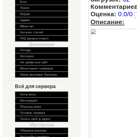
Блог
Комментариев
Поиск
Оценка:
0.0/0
Форум
Админ
Описание:
Мини-чат
Каталог статей
FAQ (вопрос/ответ)
Дополнение
Погода
Фотошоп
Не нравиться сайт
Мониторинг серверов
Наши красивые баннеры
Всё для сервера
Анти-читы
Инструкция
Плагины amxx
Готовые сервера
Узнать свой ip адрес
Мастерская
Убираем рекламу
Настройка сервера