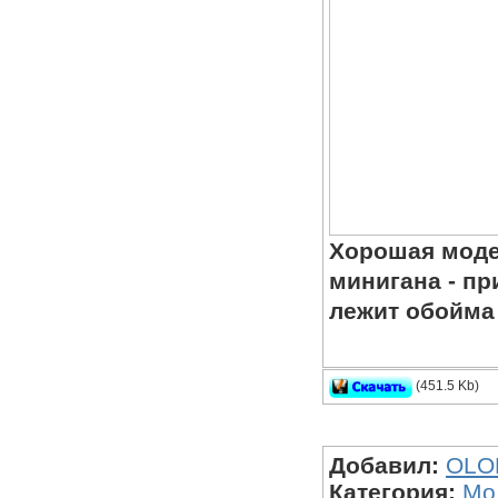
Хорошая моде
минигана - пр
лежит обойма
(451.5 Kb)
M4A1 - Автомат 
Добавил:
OLO
Категория:
Мо