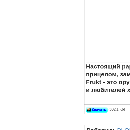
Настоящий ра
прицелом, зам
Frukt - это о
и любителей 
(602.1 Kb)
Модель mp5 - S