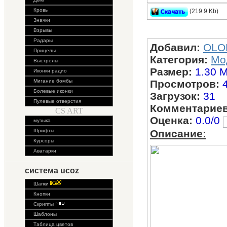
Кровь
(219.9 Kb)
Значки
модель оружия 
Взрывы
Радары
Добавил:
OLO
Прицелы
Категория:
Мо
Выстрелы
Размер:
1.30 
Иконки радио
Мигание бомбы
Просмотров:
Болевые иконки
Загрузок:
31
Пулевые отверстия
Комментариев
CS ART
Оценка:
0.0/0
музыка
Шрифты
Описание:
Курсоры
Аватарки
система ucoz
Шапки
Кнопки
Скрипты
Шаблоны
Таблица цветов