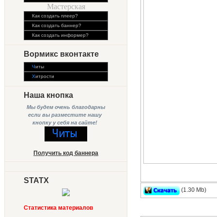
Мастерская
Как создать плеер?
Как создать баннер?
Как создать информер?
Вормикс вконтакте
Ч
иты
Х
итрости
Наша кнопка
Мы будем очень благодарны
если вы разместите нашу
кнопку у себя на сайте!
Получить код баннера
STATX
(1.30 Mb)
Статистика материалов
модель щита - 