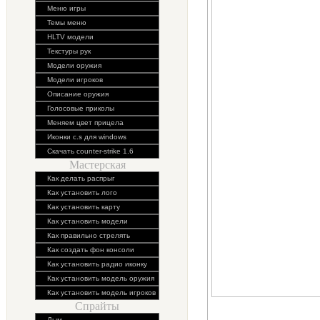
Меню игры
Темы меню
HLTV модели
Текстуры рук
Модели оружия
Модели игроков
Описание оружия
Голосовые приколы
Меняем цвет прицела
Иконки c.s для windows
Скачать counter-strike 1.6
Мастерская
Как делать распрыг
Как установить лого
Как установить карту
Как установить модели
Как правильно стрелять
Как создать фон консоли
Как установить радио иконку
Как установить модель оружия
Как установить модель игроков
Спрайты
Дым