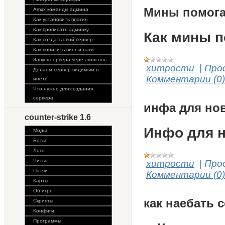
Мины помога
Amxx команды админа
Как установить плагин
Как прописать админку
Как мины п
Как создать свой сервер
Как понизить пинг и лаги
Запуск сервера через консоль
хитрости
|
Про
Делаем сервер видимым в
Комментарии (0)
инете
Что нужно для создания
сервера
инфа для но
counter-strike 1.6
Инфо для 
Моды
Боты
Лого
Читы
хитрости
|
Про
Патчи
Комментарии (0)
Карты
Об игре
как наебать 
Скрипты
Конфиги
Программы