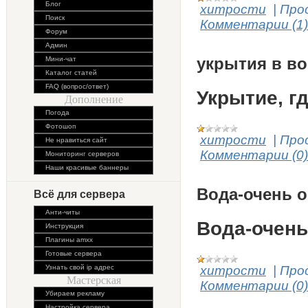
Блог
хитрости
|
Про
Поиск
Комментарии (1)
Форум
Админ
укрытия в в
Мини-чат
Каталог статей
FAQ (вопрос/ответ)
Укрытие, г
Дополнение
Погода
Фотошоп
хитрости
|
Про
Не нравиться сайт
Комментарии (0)
Мониторинг серверов
Наши красивые баннеры
Вода-очень 
Всё для сервера
Анти-читы
Вода-очень
Инструкция
Плагины amxx
Готовые сервера
хитрости
|
Про
Узнать свой ip адрес
Мастерская
Комментарии (0)
Убираем рекламу
Настройка сервера