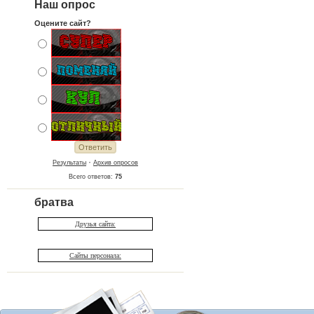
Наш опрос
Оцените сайт?
·
Результаты
Архив опросов
Всего ответов:
75
братва
Друзья сайта:
Сайты персонала: