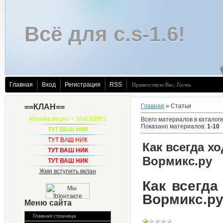
Всё для c.s-1.6!
Главная
Вход
Регистрация
RSS
Приветствую Вас
,
Гость
==КЛАН==
Главная
»
Статьи
Myralka.tm.pro > SNICKERS
Всего материалов в каталог
Показано материалов
:
1-10
ТУТ ВАШ НИК
ТУТ ВАШ НИК
Как всегда х
ТУТ ВАШ НИК
Вормикс.ру
ТУТ ВАШ НИК
Жми вступить вклан
Как всегда
Вормикс.р
Меню сайта
Главная страница