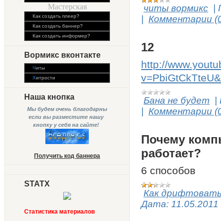
Мастерская
читы вормикс
|
Как создать плеер?
|
Комментарии (0
Как создать баннер?
Как создать информер?
12
Вормикс вконтакте
http://www.yout
Ч
иты
v=PbiGtCkTteU&
Х
итрости
Наша кнопка
Бана не будет
|
Мы будем очень благодарны
|
Комментарии (0
если вы разместите нашу
кнопку у себя на сайте!
Почему комп
работает?
Получить код баннера
6 способов
STATX
Как дрифтоват
Дата:
11.05.2011
Статистика материалов