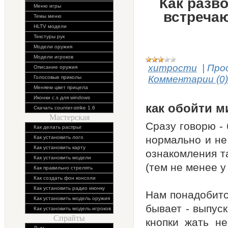
Как разв
Меню игры
встречаю
Темы меню
HLTV модели
Текстуры рук
Модели оружия
Модели игроков
хитрости
|
Про
Описание оружия
Комментарии (0)
Голосовые приколы
Меняем цвет прицела
Иконки c.s для windows
как обойти м
Скачать counter-strike 1.6
Мастерская
Сразу говорю -
Как делать распрыг
нормально и не
Как установить лого
Как установить карту
ознакомления та
Как установить модели
(тем не менее у
Как правильно стрелять
Как создать фон консоли
Как установить радио иконку
Нам понадобит
Как установить модель оружия
бывает - выпус
Как установить модель игроков
Спрайты
кнопки жать не
Дым