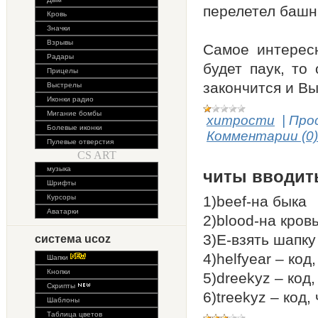
перелетел башню
Кровь
Значки
Взрывы
Самое интересн
Радары
будет паук, то
Прицелы
закончится и Вы
Выстрелы
Иконки радио
Мигание бомбы
хитрости
|
Про
Болевые иконки
Комментарии (0)
Пулевые отверстия
CS ART
музыка
читы вводит
Шрифты
Курсоры
1)beef-на быка
Аватарки
2)blood-на кров
3)E-взять шапку
система ucoz
4)helfyear – код
Шапки
Кнопки
5)dreekyz – код,
Скрипты
6)treekyz – код,
Шаблоны
Таблица цветов